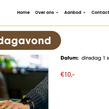
Home
Over ons
Aanbod
Contac
nsdagavond
Datum:
dinsdag 1 
€
10,-