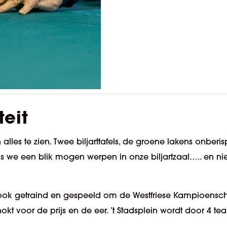
teit
n alles te zien. Twee biljarttafels, de groene lakens onberi
s we een blik mogen werpen in onze biljartzaal….. en niet t
er ook getraind en gespeeld om de Westfriese Kampioensc
t voor de prijs en de eer. ’t Stadsplein wordt door 4 t