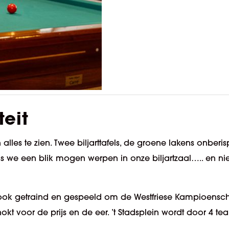
teit
n alles te zien. Twee biljarttafels, de groene lakens onberi
s we een blik mogen werpen in onze biljartzaal….. en niet t
er ook getraind en gespeeld om de Westfriese Kampioensc
t voor de prijs en de eer. ’t Stadsplein wordt door 4 t