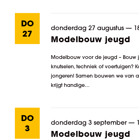
DO
donderdag 27 augustus
—
1
27
Modelbouw jeugd
Modelbouw voor de jeugd – Bouw je 
knutselen, techniek of voertuige
jongeren! Samen bouwen we van alles
krijgt handige…
DO
donderdag 3 september
—
3
Modelbouw jeugd