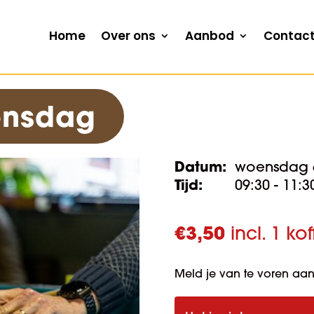
Home
Over ons
Aanbod
Contac
oensdag
Datum:
woensdag 
Tijd:
09:30 - 11:3
€
3,50
incl. 1 ko
Meld je van te voren aan