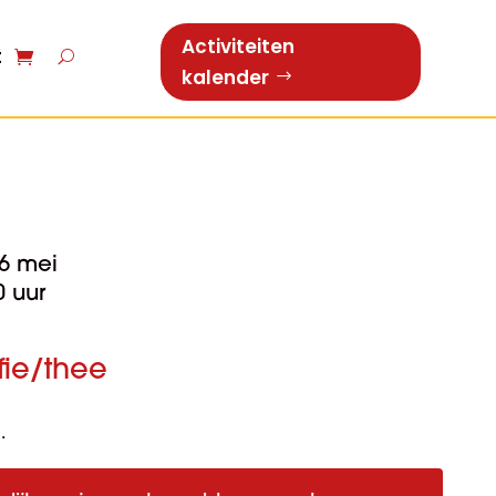
Activiteiten
t
kalender
6 mei
0 uur
ffie/thee
.