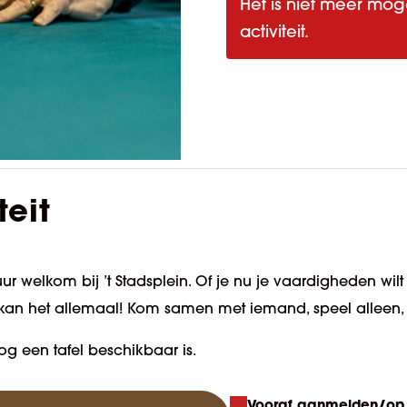
Het is niet meer mog
activiteit.
teit
ur welkom bij ’t Stadsplein. Of je nu je vaardigheden wilt
kan het allemaal! Kom samen met iemand, speel alleen, of
og een tafel beschikbaar is.
Vooraf aanmelden/op