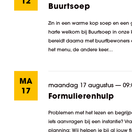
12
Buurtsoep
Zin in een warme kop soep en een g
harte welkom bij Buurtsoep in onze 
bereidt daarna met buurtbewoners e
het menu, de andere keer…
MA
maandag 17 augustus
—
09:
17
Formulierenhulp
Problemen met het lezen en begrijpe
iets aanvragen bij een instantie? V
planning: Wij helpen je bij al jouw