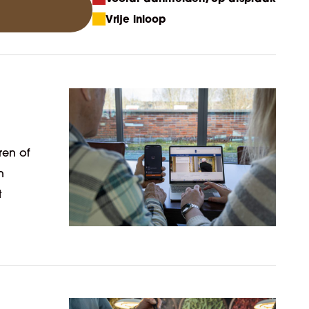
Vrije inloop
ren of
n
t