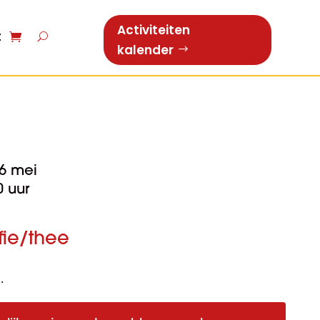
Activiteiten
t
kalender
6 mei
0 uur
ffie/thee
.