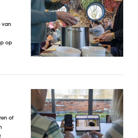
e van
ep op
ren of
n
t