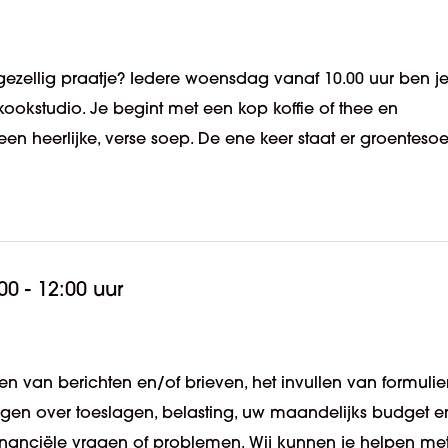
ezellig praatje? Iedere woensdag vanaf 10.00 uur ben j
kookstudio. Je begint met een kop koffie of thee en
en heerlijke, verse soep. De ene keer staat er groenteso
00 - 12:00 uur
n van berichten en/of brieven, het invullen van formulie
ragen over toeslagen, belasting, uw maandelijks budget e
 financiële vragen of problemen. Wij kunnen je helpen me