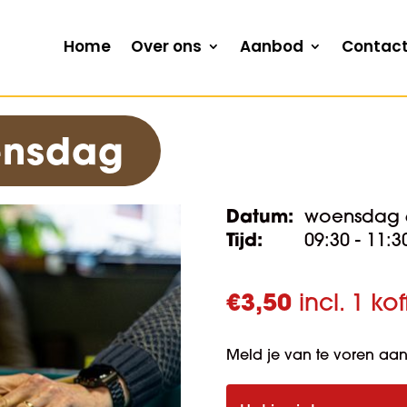
Home
Over ons
Aanbod
Contac
oensdag
Datum:
woensdag 
Tijd:
09:30 - 11:3
€
3,50
incl. 1 ko
Meld je van te voren aan