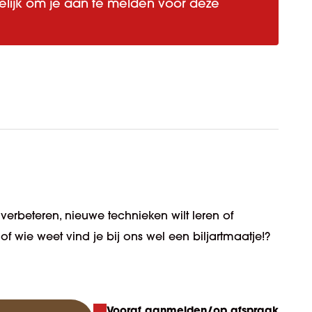
elijk om je aan te melden voor deze
 verbeteren, nieuwe technieken wilt leren of
 wie weet vind je bij ons wel een biljartmaatje!?
Vooraf aanmelden/op afspraak