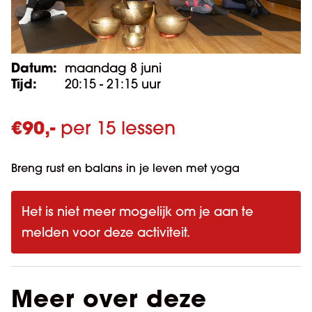
Datum:
maandag 8 juni
Tijd:
20:15 - 21:15 uur
€
90,-
per 15 lessen
Breng rust en balans in je leven met yoga
Het is niet meer mogelijk om je aan te
melden voor deze activiteit.
Meer over deze