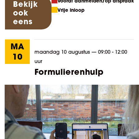
Vooraf aanmelden/op afspraak
Bekijk
Vrije inloop
ook
eens
MA
maandag 10 augustus
—
09:00 - 12:00
10
uur
Formulierenhulp