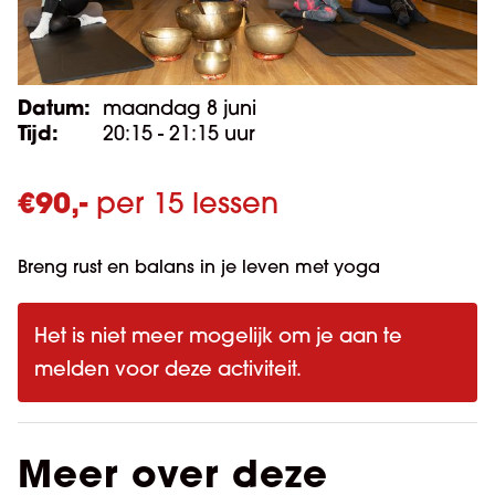
Datum:
maandag 8 juni
Tijd:
20:15 - 21:15 uur
€
90,-
per 15 lessen
Breng rust en balans in je leven met yoga
Het is niet meer mogelijk om je aan te
melden voor deze activiteit.
Meer over deze