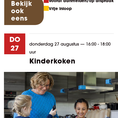
Vooraf aanmelden/op afspraak
Bekijk
Vrije inloop
ook
eens
DO
donderdag 27 augustus
—
16:00 - 18:00
27
uur
Kinderkoken