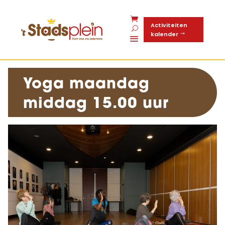
Activiteiten
kalender
Yoga maandag
middag 15.00 uur