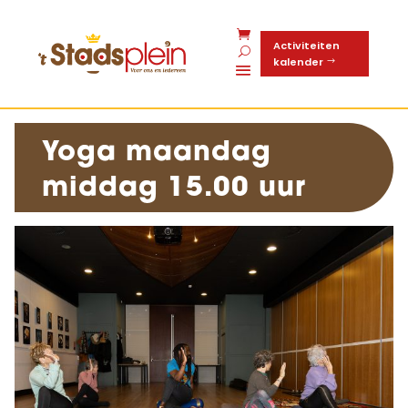
Activiteiten
kalender
Yoga maandag
middag 15.00 uur