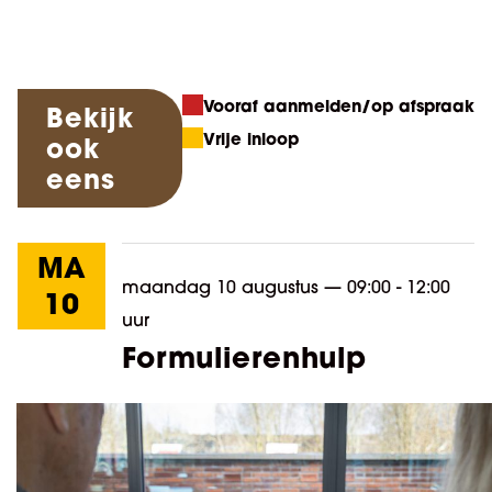
Vooraf aanmelden/op afspraak
Bekijk
Vrije inloop
ook
eens
MA
maandag 10 augustus
—
09:00 - 12:00
10
uur
Formulierenhulp