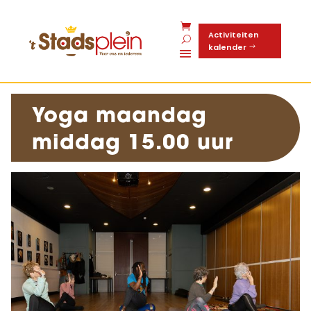
Activiteiten
kalender
Yoga maandag
middag 15.00 uur