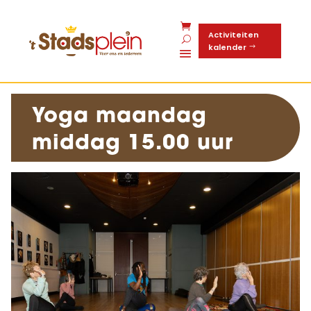
Activiteiten
kalender
Yoga maandag
middag 15.00 uur