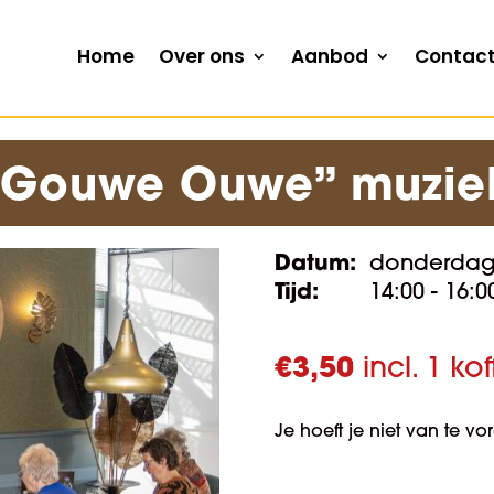
Home
Over ons
Aanbod
Contac
“Gouwe Ouwe” muzie
Datum:
donderdag
Tijd:
14:00 - 16:0
€
3,50
incl. 1 ko
Je hoeft je niet van te v