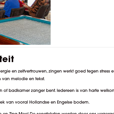
teit
nergie en zelfvertrouwen, zingen werkt goed tegen stress
 van melodie en tekst.
uken of badkamer zanger bent. Iedereen is van harte welko
ek van vooral Hollandse en Engelse bodem.
n en Zing Mee! De songteksten worden door ons verzorgd