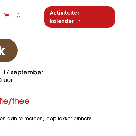
Activiteiten
t
kalender
k
 17 september
0 uur
ffie/thee
oren aan te melden, loop lekker binnen!