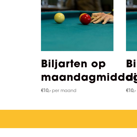
Biljarten op
Bi
maandagmidda
d
€
10,-
per maand
€
10,-