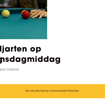
ljarten op
g
insdagmiddag
per maand
Een site door Venhuis Communicatie Producties.