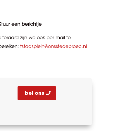
Stuur een berichtje
Uiteraard zijn we ook per mail te
bereiken:
tstadsplein@onsstedebroec.nl
bel ons