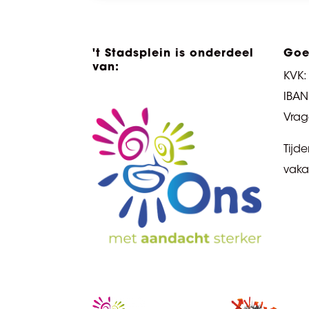
't Stadsplein is onderdeel
Goe
van:
KVK:
IBAN
Vrag
Tijd
vaka