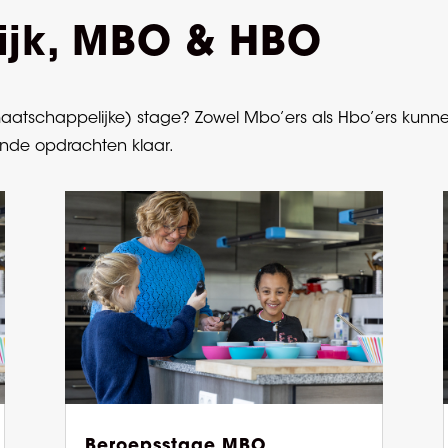
ijk, MBO & HBO
atschappelijke) stage? Zowel Mbo’ers als Hbo’ers kunnen 
ende opdrachten klaar.
Beroepsstage MBO