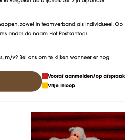
e vergeten de biljarters zelf zijn bijzonder
happen, zowel in teamverband als individueel. Op
eams onder de naam Het Postkantoor
ers, m/v? Bel ons om te kijken wanneer er nog
Vooraf aanmelden/op afspraak
Vrije inloop