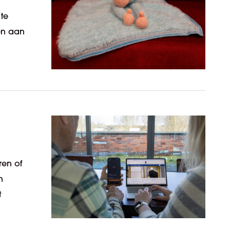
 te
en aan
ren of
n
t