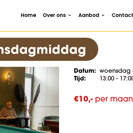
Home
Over ons
Aanbod
Contac
oensdagmiddag
Datum:
woensdag 8
Tijd:
13:00 - 17:0
€
10,-
per maa