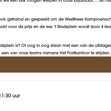
s we een blik mogen werpen in onze biljartzaal….. en niet t
er ook getraind en gespeeld om de Westfriese Kampioensc
t voor de prijs en de eer. ’t Stadsplein wordt door 4 t
Stadsplein is? Of oog in oog staan met een van de uitdag
in een van onze teams namens Het Postkantoor te strijden.
11:30 uur