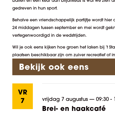
ballen en een keur aan biljartkeus is wat we zien al
gedreven in hun sport.
Behalve een vriendschappelijk partijtje wordt hi
24 middagen tussen september en mei wordt geknok
vertegenwoordigd in de wedstrijden.
Wil je ook eens kijken hoe groen het laken bij ’t 
plaatsen beschikbaar zijn om zuiver recreatief of 
Bekijk ook eens
VR
vrijdag 7 augustus
—
09:30 - 
7
Brei- en haakcafé