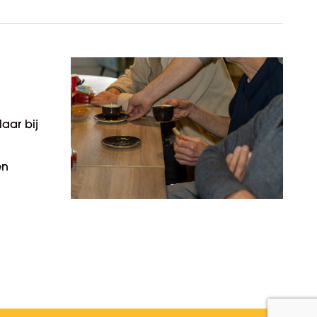
aar bij
en