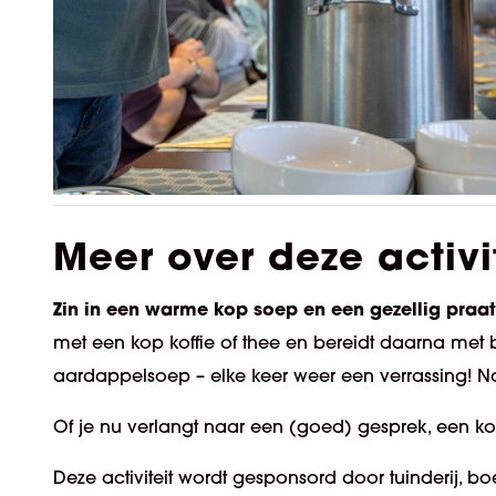
Meer over deze activi
Zin in een warme kop soep en een gezellig praat
met een kop koffie of thee en bereid
t
daarna met b
aardappelsoep – elke keer weer een verrassing! N
Of je nu
verlangt naar een
(goed) gesprek, een kom
Deze activiteit wordt gesponsord door tuinderij, bo