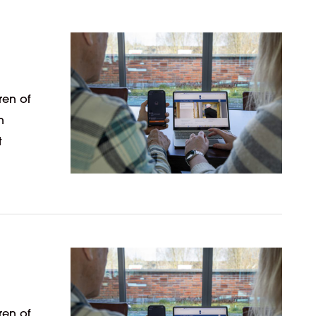
ren of
n
t
ren of