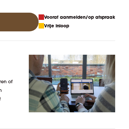
Vooraf aanmelden/op afspraak
Vrije inloop
ren of
n
t