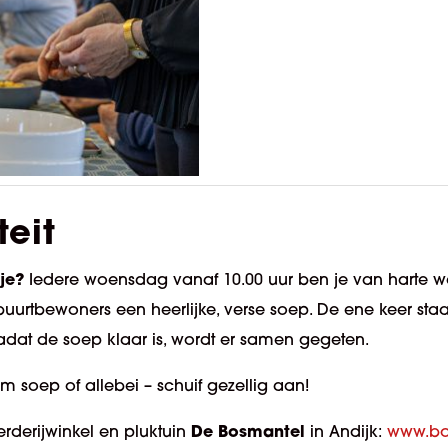
teit
je?
Iedere woensdag vanaf 10.00 uur ben je van harte 
uurtbewoners een heerlijke
, verse
soep. De ene keer sta
adat de soep klaar is, wordt er samen gegeten.
 soep of allebei – schuif gezellig aan!
De Bosmantel
erderijwinkel en pluktuin
in Andijk:
www.bo