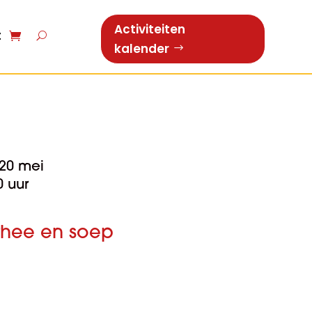
Activiteiten
t
kalender
20 mei
0 uur
/thee en soep