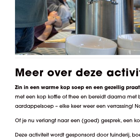
Meer over deze activi
Zin in een warme kop soep en een gezellig praat
met een kop koffie of thee en bereid
t
daarna met b
aardappelsoep – elke keer weer een verrassing! N
Of je nu
verlangt naar een
(goed) gesprek, een kom
Deze activiteit wordt gesponsord door tuinderij, bo