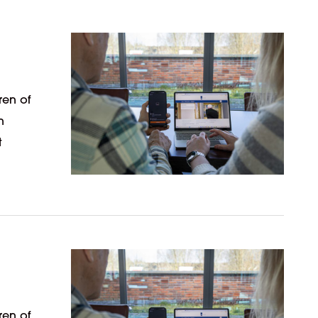
ren of
n
t
ren of