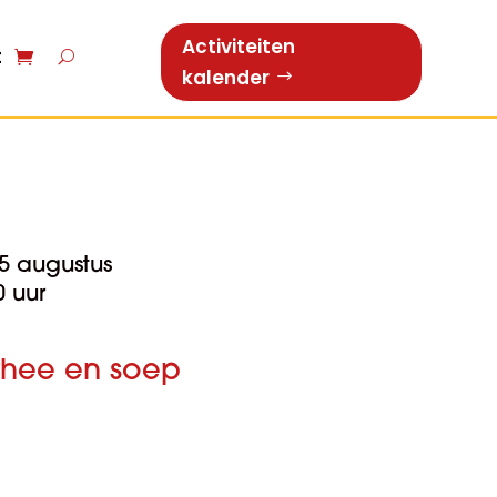
Activiteiten
t
kalender
 augustus
0 uur
/thee en soep