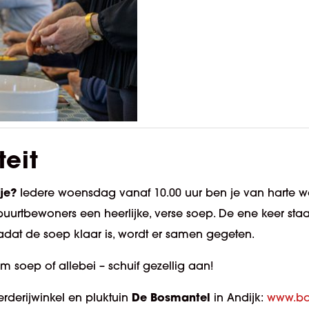
teit
je?
Iedere woensdag vanaf 10.00 uur ben je van harte 
uurtbewoners een heerlijke
, verse
soep. De ene keer sta
adat de soep klaar is, wordt er samen gegeten.
 soep of allebei – schuif gezellig aan!
De Bosmantel
erderijwinkel en pluktuin
in Andijk:
www.bo