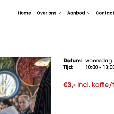
Home
Over ons
Aanbod
Contac
Datum:
woensdag 5
Tijd:
10:00 - 13:0
€
3,-
incl. koffie