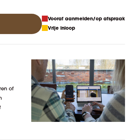
Vooraf aanmelden/op afspraak
Vrije inloop
ren of
n
t