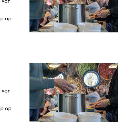
e van
ep op
e van
ep op