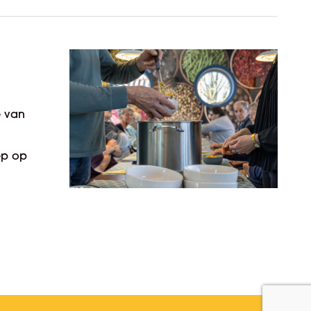
e van
ep op