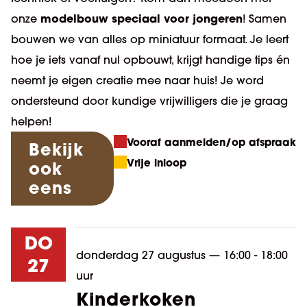
modelbouw speciaal voor jongeren
onze
! Samen
bouwen we van alles op miniatuur formaat. Je leert
hoe je iets vanaf nul opbouwt, krijgt handige tips én
neemt je eigen creatie mee naar huis! Je word
ondersteund door kundige vrijwilligers die je graag
helpen!
Vooraf aanmelden/op afspraak
Bekijk
Vrije inloop
ook
eens
DO
donderdag 27 augustus
—
16:00 - 18:00
27
uur
Kinderkoken