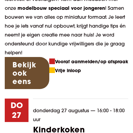
modelbouw speciaal voor jongeren
onze
! Samen
bouwen we van alles op miniatuur formaat. Je leert
hoe je iets vanaf nul opbouwt, krijgt handige tips én
neemt je eigen creatie mee naar huis! Je word
ondersteund door kundige vrijwilligers die je graag
helpen!
Vooraf aanmelden/op afspraak
Bekijk
Vrije inloop
ook
eens
DO
donderdag 27 augustus
—
16:00 - 18:00
27
uur
Kinderkoken