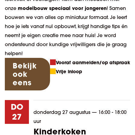
modelbouw speciaal voor jongeren
onze
! Samen
bouwen we van alles op miniatuur formaat. Je leert
hoe je iets vanaf nul opbouwt, krijgt handige tips én
neemt je eigen creatie mee naar huis! Je word
ondersteund door kundige vrijwilligers die je graag
helpen!
Vooraf aanmelden/op afspraak
Bekijk
Vrije inloop
ook
eens
DO
donderdag 27 augustus
—
16:00 - 18:00
27
uur
Kinderkoken