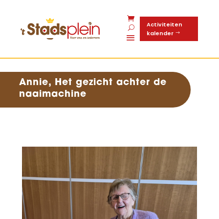
Activiteiten
kalender
Annie, Het gezicht achter de
naaimachine