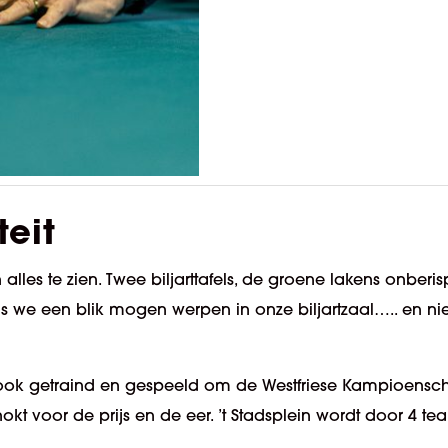
teit
n alles te zien. Twee biljarttafels, de groene lakens onberi
s we een blik mogen werpen in onze biljartzaal….. en niet t
er ook getraind en gespeeld om de Westfriese Kampioensc
t voor de prijs en de eer. ’t Stadsplein wordt door 4 t