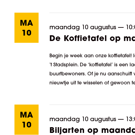
MA
maandag 10 augustus
—
10:
10
De Koffietafel op 
Begin je week aan onze koffietafel! 
’t Stadsplein. De ‘koffietafel’ is e
buurtbewoners. Of je nu aanschuif
nieuwtje uit te wisselen of gewoon 
MA
maandag 10 augustus
—
13:
10
Biljarten op maan