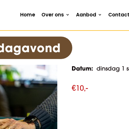
Home
Over ons
Aanbod
Contac
nsdagavond
Datum:
dinsdag 1 
€
10,-