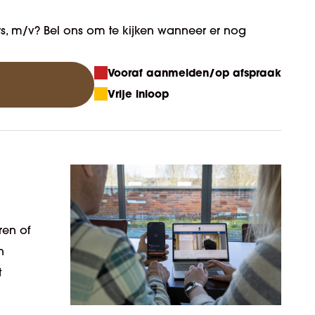
ers, m/v? Bel ons om te kijken wanneer er nog
Vooraf aanmelden/op afspraak
Vrije inloop
ren of
n
t