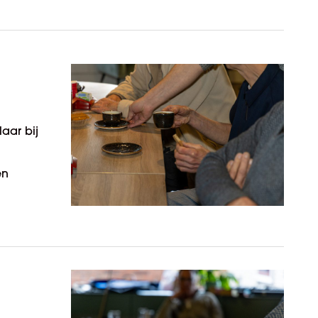
aar bij
en