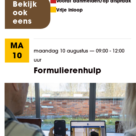
Vooraf aanmelden/op afspraak
Bekijk
Vrije inloop
ook
eens
MA
maandag 10 augustus
—
09:00 - 12:00
10
uur
Formulierenhulp