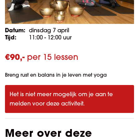
Datum:
dinsdag 7 april
Tijd:
11:00 - 12:00 uur
€
90,-
per 15 lessen
Breng rust en balans in je leven met yoga
Het is niet meer mogelijk om je aan te
melden voor deze activiteit.
Meer over deze