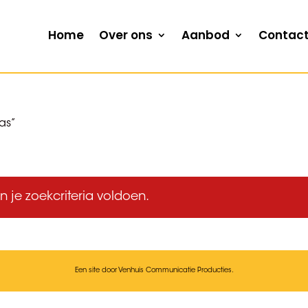
Home
Over ons
Aanbod
Contac
as”
je zoekcriteria voldoen.
Een site door Venhuis Communicatie Producties.